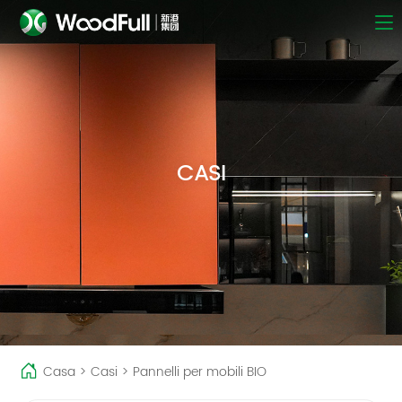
CASI
Casa
>
Casi
>
Pannelli per mobili BIO